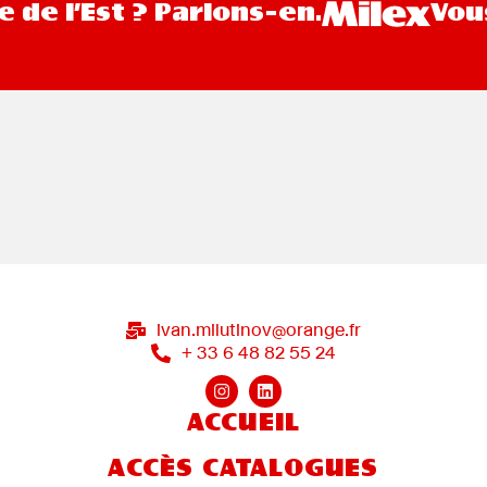
 l’Est ? Parlons-en.
Vous a
ivan.milutinov@orange.fr
+ 33 6 48 82 55 24
ACCUEIL
ACCÈS CATALOGUES